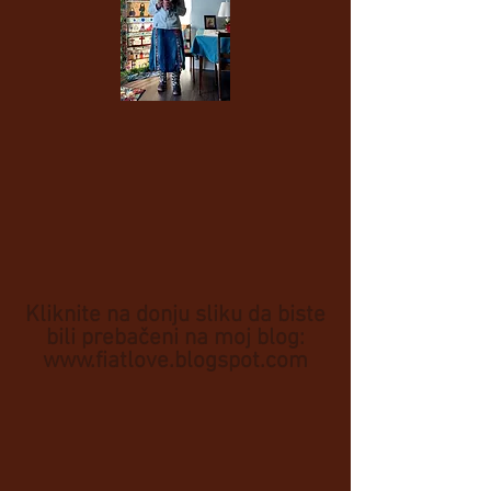
Kliknite na donju sliku da biste
bili prebačeni na moj blog:
www.fiatlove.blogspot.com